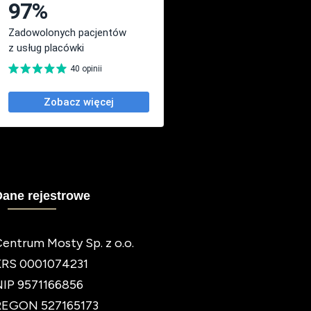
Dane rejestrowe
entrum Mosty Sp. z o.o.
KRS 0001074231
NIP 9571166856
REGON 527165173