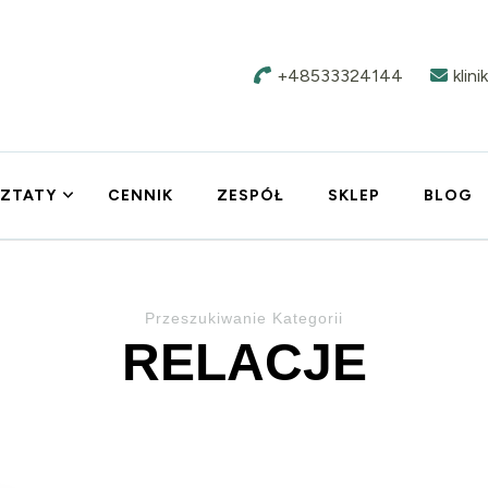
+48533324144
klin
ZTATY
CENNIK
ZESPÓŁ
SKLEP
BLOG
Przeszukiwanie Kategorii
RELACJE