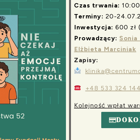
Czas trwania:
10:00
Terminy:
20-24.07.2
Inwestycja:
600 zł 
Prowadzący:
Sonia
Elżbieta Marciniak
Zapisy:
klinika@centrumo
+48 533 324 14
Kolejność wpłat war
DOKO