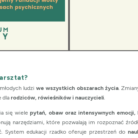
arsztat?
 młodych ludzi
we wszystkich obszarach życia
. Zmian
e dla
rodziców, rówieśników i nauczycieli
.
a się wiele
pytań, obaw oraz intensywnych emocji, 
onują narzędziami, które pozwalają im rozpoznać źród
ić. System edukacji rzadko oferuje przestrzeń do
nau