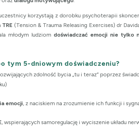
)
oraz
dialogu motywującego
.
uczestnicy korzystają z dorobku psychoterapii skonce
h TRE
(Tension & Trauma Releasing Exercises) dr David
wala młodym ludziom
doświadczać emocji nie tylko n
po tym 5-dniowym doświadczeniu?
 rozwijających zdolność bycia „tu i teraz” poprzez świ
ku)
ia emocji
, z naciskiem na zrozumienie ich funkcji i sygn
E
, wspierających samoregulację i wyciszenie układu n