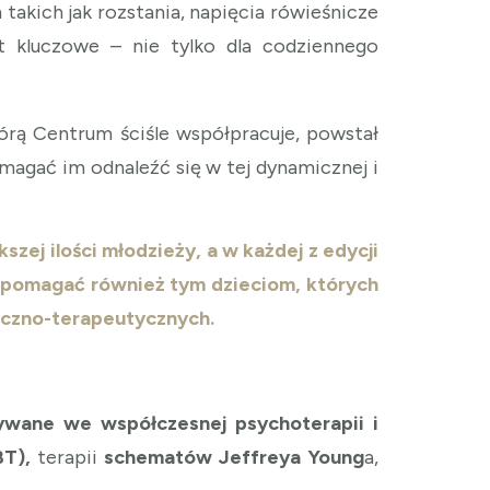
takich jak rozstania, napięcia rówieśnicze
t kluczowe – nie tylko dla codziennego
tórą Centrum ściśle współpracuje, powstał
agać im odnaleźć się w tej dynamicznej i
zej ilości młodzieży, a w każdej z edycji
pomagać również tym dzieciom, których
iczno-terapeutycznych.
ywane we współczesnej psychoterapii i
BT),
terapii
schematów Jeffreya Young
a,