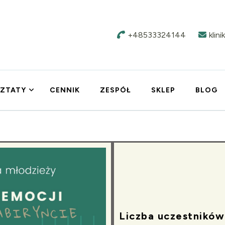
+48533324144
klin
ZTATY
CENNIK
ZESPÓŁ
SKLEP
BLOG
Liczba uczestników