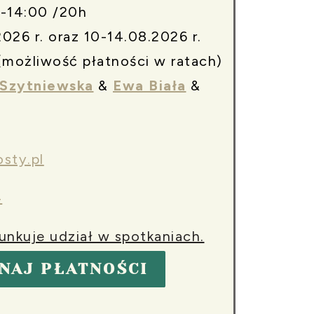
-14:00 /20h
026 r. oraz 10-14.08.2026 r.
(możliwość płatności w ratach)
 Szytniewska
&
Ewa Biała
&
sty.pl
4
unkuje udział w spotkaniach.
NAJ PŁATNOŚCI