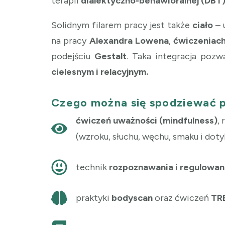
terapii
dialektyczno-behawioralnej (DBT
Solidnym filarem pracy jest także
ciało
– 
na pracy
Alexandra Lowena
,
ćwiczeniac
podejściu
Gestalt
. Taka integracja poz
cielesnym i relacyjnym.
Czego można się spodziewać 
ćwiczeń uważności (mindfulness)
,
(wzroku, słuchu, węchu, smaku i doty
technik
rozpoznawania i regulowan
praktyki
bodyscan
oraz ćwiczeń
TR