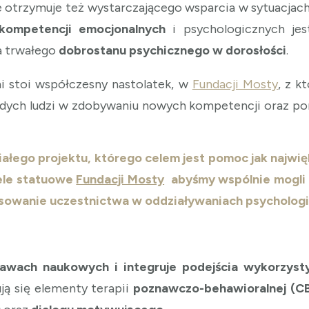
e otrzymuje też wystarczającego wsparcia w sytuacjach 
 kompetencji emocjonalnych
i psychologicznych jes
a trwałego
dobrostanu psychicznego w dorosłości
.
i stoi współczesny nastolatek, w
Fundacji Mosty
, z k
odych ludzi w zdobywaniu nowych kompetencji oraz pom
ego projektu, którego celem jest pomoc jak najwięks
ele statuowe
Fundacji Mosty
abyśmy wspólnie mogli 
nsowanie uczestnictwa w oddziaływaniach psycholog
awach naukowych i integruje podejścia wykorzyst
ją się elementy terapii
poznawczo-behawioralnej (C