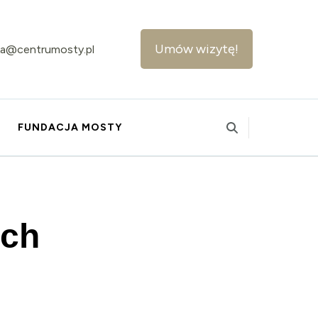
Umów wizytę!
ika@centrumosty.pl
FUNDACJA MOSTY
ach