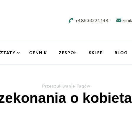
+48533324144
klin
ZTATY
CENNIK
ZESPÓŁ
SKLEP
BLOG
Przeszukiwanie Tagów
zekonania o kobiet