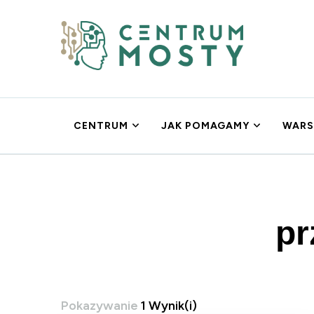
Centrum MOSTY
Psychoterapia Gdańsk
CENTRUM
JAK POMAGAMY
WARS
pr
Pokazywanie
1 Wynik(i)