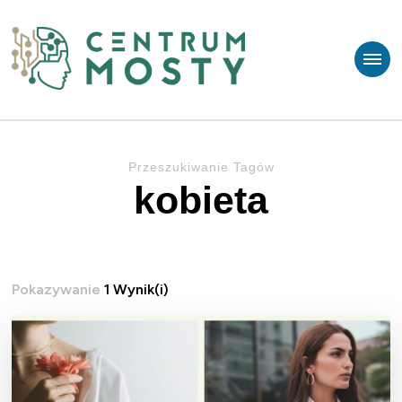
Centrum MOSTY
Psychoterapia Gdańsk
Przeszukiwanie Tagów
kobieta
Pokazywanie
1 Wynik(i)